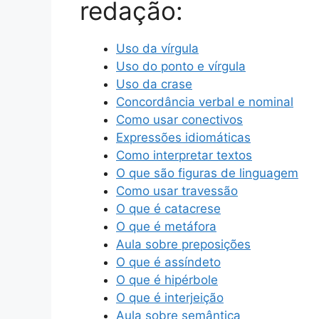
redação:
Uso da vírgula
Uso do ponto e vírgula
Uso da crase
Concordância verbal e nominal
Como usar conectivos
Expressões idiomáticas
Como interpretar textos
O que são figuras de linguagem
Como usar travessão
O que é catacrese
O que é metáfora
Aula sobre preposições
O que é assíndeto
O que é hipérbole
O que é interjeição
Aula sobre semântica