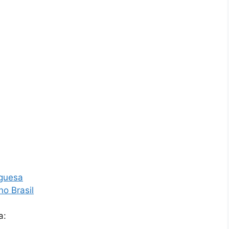
uguesa
no Brasil
a: