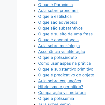
O que é Paronímia
Aula sobre pronomes
O que é estilística
O que são advérbios
O que são substantivos
O que é sujeito de uma frase
O que é onomatopeia
Aula sobre morfologia
Assonância vs aliteração
O que é polissíndeto
Como usar aspas na prática
O que é substantivo primitivo
O que é predicativo do objeto
Aula sobre conjunções
Hibridismo é permitido?
Comparação vs metáfora
O que é polissemia
Aula sobre verbo