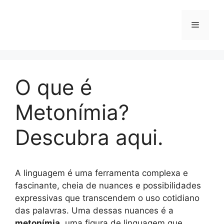
Pular
para
o
conteúdo
Menu
O que é
Metonímia?
Descubra aqui.
A linguagem é uma ferramenta complexa e
fascinante, cheia de nuances e possibilidades
expressivas que transcendem o uso cotidiano
das palavras. Uma dessas nuances é a
metonímia
, uma figura de linguagem que