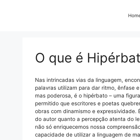
Pular
para
Hom
o
conteúdo
O que é Hipérbat
Nas intrincadas vias da linguagem, encon
palavras utilizam para dar ritmo, ênfase 
mas poderosa, é o hipérbato – uma figur
permitido que escritores e poetas quebr
obras com dinamismo e expressividade. É
do autor quanto a percepção atenta do le
não só enriquecemos nossa compreensã
capacidade de utilizar a linguagem de ma