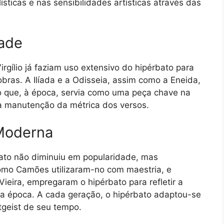
sticas e nas sensibilidades artísticas através das
dade
gílio já faziam uso extensivo do hipérbato para
obras. A Ilíada e a Odisseia, assim como a Eneida,
io que, à época, servia como uma peça chave na
a manutenção da métrica dos versos.
Moderna
ato não diminuiu em popularidade, mas
omo Camões utilizaram-no com maestria, e
ieira, empregaram o hipérbato para refletir a
ua época. A cada geração, o hipérbato adaptou-se
itgeist de seu tempo.