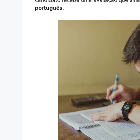
candidato recebe uma avaliação que sin
português
.