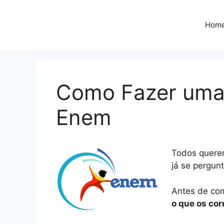
Pular
para
Hom
o
conteúdo
Como Fazer uma
Enem
Todos querem
já se pergun
Antes de co
o que os cor