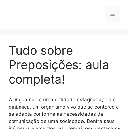
Pular
para
o
conteúdo
Menu
Tudo sobre
Preposições: aula
completa!
A língua não é uma entidade estagnada; ela é
dinâmica, um organismo vivo que se contorce e
se adapta conforme as necessidades de
comunicação de uma sociedade. Dentre seus
inúmeros elementos, as preposições destacam-